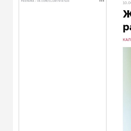
РЕКЛАМА • VK.COM/CLUB174147223
10.0
Ж
р
КАЛ