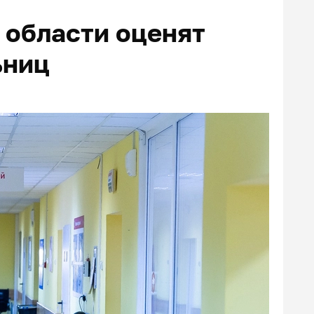
 области оценят
ьниц