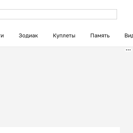
ти
Зодиак
Куплеты
Память
Ви