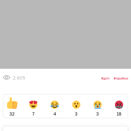
2 905
дтп
пробки
32
7
4
3
3
18