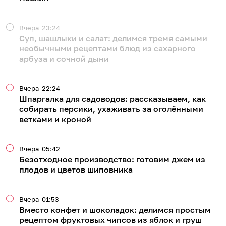
Вчера
23:24
Суп, шашлыки и салат: делимся тремя самыми
необычными рецептами блюд из сахарного
арбуза и сочной дыни
Вчера
22:24
Шпаргалка для садоводов: рассказываем, как
собирать персики, ухаживать за оголёнными
ветками и кроной
Вчера
05:42
Безотходное производство: готовим джем из
плодов и цветов шиповника
Вчера
01:53
Вместо конфет и шоколадок: делимся простым
рецептом фруктовых чипсов из яблок и груш