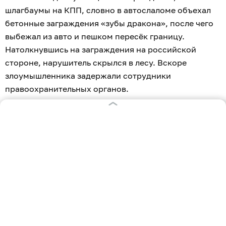
шлагбаумы на КПП, словно в автослаломе объехал
бетонные заграждения «зубы дракона», после чего
выбежал из авто и пешком пересёк границу.
Натолкнувшись на заграждения на российской
стороне, нарушитель скрылся в лесу. Вскоре
злоумышленника задержали сотрудники
правоохранительных органов.
Мужчину поместили в ИВС, а затем отпустили под
подписку о невыезде, ему грозит штраф, арест или
лишение свободы сроком до двух лет.
В Багратионовске районный суд
вынес
приговор
кубинцам, которые пытались
перелезть через забор в Польшу, а также их
земляку, организовавшему незаконное
путешествие.