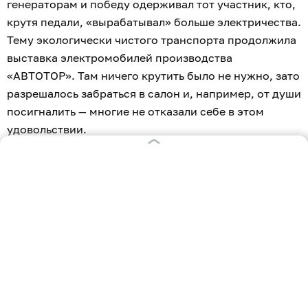
генераторам и победу одерживал тот участник, кто,
крутя педали, «вырабатывал» больше электричества.
Тему экологически чистого транспорта продолжила
выставка электромобилей производства
«АВТОТОР». Там ничего крутить было не нужно, зато
разрешалось забраться в салон и, например, от души
посигналить — многие не отказали себе в этом
удовольствии.
Яркое весёлое действо, организованное
«АВТОТОР», в очередной раз объединило жителей
микрорайона имени Космодемьянского всех
возрастов и поколений — от самых маленьких,
наблюдавших за происходящим из колясок, до
ветеранов посёлка. Среди тех, кто пришёл на
праздник, конечно же, было немало работников
«АВТОТОР» и тех, кто тесно связан с предприятием.