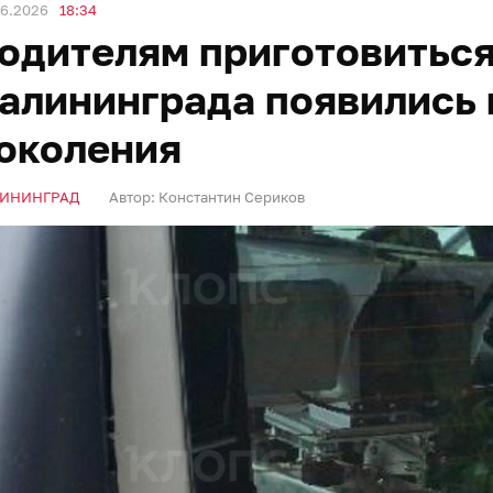
06.2026
18:34
одителям приготовиться
алининграда появились 
околения
ИНИНГРАД
Автор:
Константин Сериков