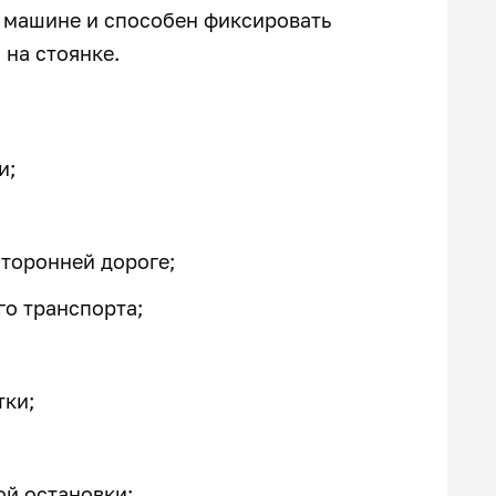
 машине и способен фиксировать
 на стоянке.
и;
торонней дороге;
го транспорта;
тки;
ой остановки;