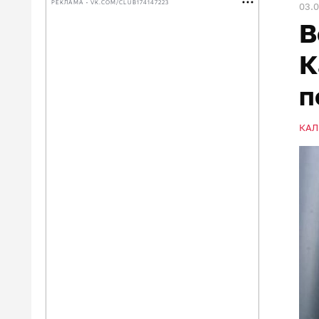
РЕКЛАМА • VK.COM/CLUB174147223
03.
В
К
п
КАЛ