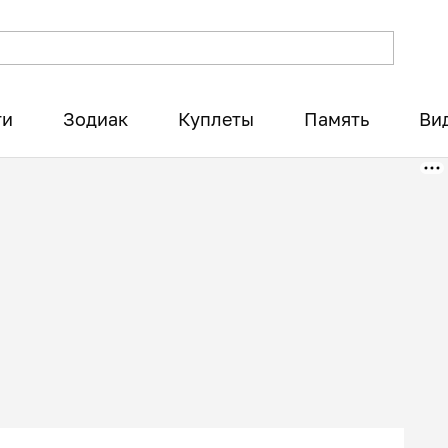
ти
Зодиак
Куплеты
Память
Ви