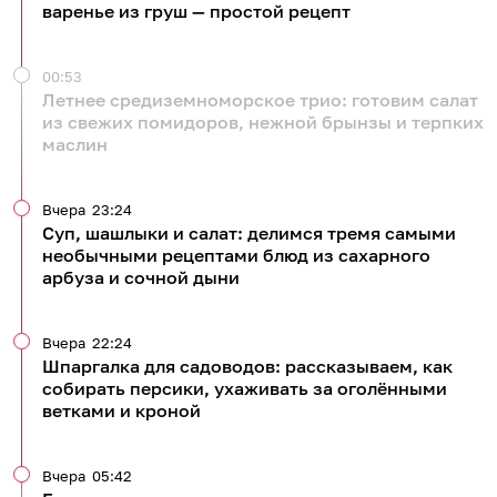
варенье из груш — простой рецепт
00:53
Летнее средиземноморское трио: готовим салат
из свежих помидоров, нежной брынзы и терпких
маслин
Вчера
23:24
Суп, шашлыки и салат: делимся тремя самыми
необычными рецептами блюд из сахарного
арбуза и сочной дыни
Вчера
22:24
Шпаргалка для садоводов: рассказываем, как
собирать персики, ухаживать за оголёнными
ветками и кроной
Вчера
05:42