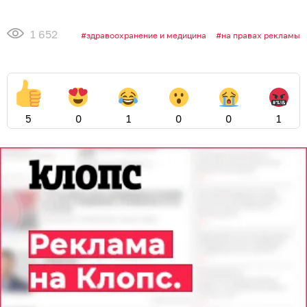
1 652
здравоохранение и медицина
на правах рекламы
5
0
1
0
0
1