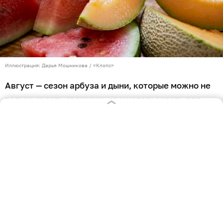
Иллюстрация: Дарья Мошникова / «Клопс»
Август — сезон арбуза и дыни, которые можно не
только съесть свежими, но и использовать для
приготовления летних блюд. Измельчённая
мякоть может стать супом, нарезанная —
фруктовыми «шашлычками» и ингредиентом
освежающего салата. Тремя самыми необычными
рецептами блюд из арбуза и дыни с «Клопс»
поделились находчивые читатели.
Салат с фетой, мятой и