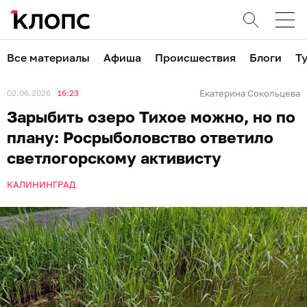
Все материалы
Афиша
Происшествия
Блоги
Т
02.06.2026
16:23
Екатерина Сокольцева
Зарыбить озеро Тихое можно, но по
плану: Росрыболовство ответило
светлогорскому активисту
КАЛИНИНГРАД