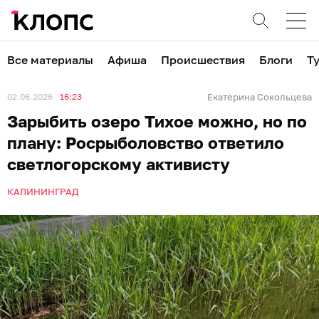
Все материалы
Афиша
Происшествия
Блоги
Т
02.06.2026
16:23
Екатерина Сокольцева
Зарыбить озеро Тихое можно, но по
плану: Росрыболовство ответило
светлогорскому активисту
КАЛИНИНГРАД