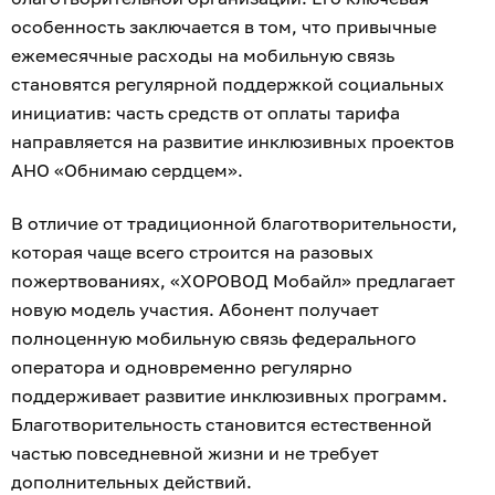
Сим-карты «ХОРОВОД Мобайл» будут
распространять волонтёры движения. Такая модель
позволит одновременно расширять сообщество
доброго проекта, вовлекать новых участников в
благотворительную деятельность.
Анна Фёдорова, основатель движения и
руководитель АНО «Обнимаю сердцем»:
«Люди хотят помогать, но далеко не всегда готовы
делать это через отдельные пожертвования или
специальные акции. Мы долго искали способ
сделать благотворительность естественной частью
повседневной жизни. Так появилась идея "ХОРОВОД
Мобайл" — мобильной связи, которая позволяет
поддерживать социальные проекты, просто
оплачивая привычный тариф. Каждая ежемесячная