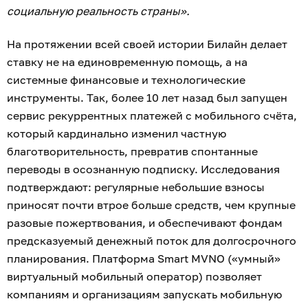
Роман Прыганов, директор по управлению
партнёрским каналом Билайна:
«Проект "ХОРОВОД Мобайл" стал первым примером
использования этой модели некоммерческой
организацией. Вместе с АНО "Обнимаю сердцем" мы
создаём новый для российского рынка формат, в
котором мобильная связь становится механизмом
регулярной поддержки социальных проектов. Мы
рассчитываем, что этот опыт покажет, как телеком-
технологии решают общественно значимые задачи,
и откроет новые возможности для развития
некоммерческого сектора».
АНО «Обнимаю сердцем» развивает экосистему
естественной инклюзии с 2022 года. В 2025 году
получила статус лидерского проекта Агентства