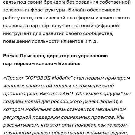
стратегических инициатив. Сегодня движение
объединяет более 2000 волонтёров, реализовало
свыше 200 мероприятий, проводит уроки
толерантности в школах, развивает проекты
поддержки семей, инклюзивного туризма и
культурные инициативы, вовлекая бизнес и
общество в решение социальных задач.
Подробнее на сайте:
www.beeline.ru
.
Реклама. ПАО «Вымпелком», ИНН 7713076301
173
мобильная связь
на правах рекламы