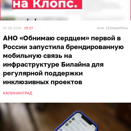
АНО «Обнимаю сердцем», развивающая
экосистему естественной инклюзии, запустила
брендированную мобильную связь «ХОРОВОД
Мобайл» на базе платформы Smart MVNO
(«умный» виртуальный мобильный оператор) от
Билайна.
«ХОРОВОД Мобайл» — первый в России проект
брендированной мобильной связи
благотворительной организации. Его ключевая
особенность заключается в том, что привычные
ежемесячные расходы на мобильную связь
становятся регулярной поддержкой социальных
инициатив: часть средств от оплаты тарифа
направляется на развитие инклюзивных проектов