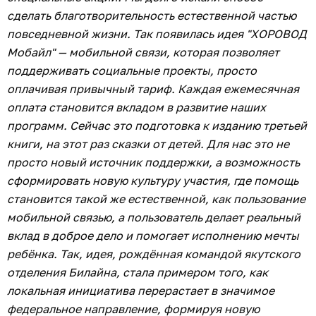
сервис рекуррентных платежей с мобильного счёта,
который кардинально изменил частную
благотворительность, превратив спонтанные
переводы в осознанную подписку. Исследования
подтверждают: регулярные небольшие взносы
приносят почти втрое больше средств, чем крупные
разовые пожертвования, и обеспечивают фондам
предсказуемый денежный поток для долгосрочного
планирования. Платформа Smart MVNO («умный»
виртуальный мобильный оператор) позволяет
компаниям и организациям запускать мобильную
связь под своим брендом без создания собственной
телеком-инфраструктуры. Билайн обеспечивает
работу сети, технической платформы и клиентского
сервиса, а партнёр получает готовый цифровой
инструмент для развития своего сообщества,
повышения лояльности клиентов и т. д.