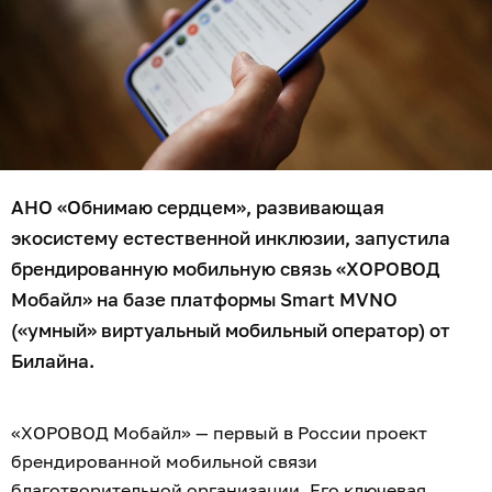
АНО «Обнимаю сердцем».
В отличие от традиционной благотворительности,
которая чаще всего строится на разовых
пожертвованиях, «ХОРОВОД Мобайл» предлагает
новую модель участия. Абонент получает
полноценную мобильную связь федерального
оператора и одновременно регулярно
поддерживает развитие инклюзивных программ.
Благотворительность становится естественной
частью повседневной жизни и не требует
дополнительных действий.
«ХОРОВОД Мобайл» станет частью экосистемы АНО
«Обнимаю сердцем», объединяющей семьи, детей и
взрослых с инвалидностью, волонтёров, бизнес,
образовательные учреждения и культурные
площадки вокруг практик естественной инклюзии.