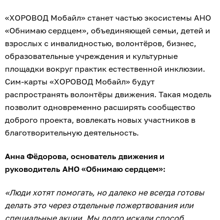
оплата становится вкладом в развитие наших
программ. Сейчас это подготовка к изданию третьей
книги, на этот раз сказки от детей. Для нас это не
просто новый источник поддержки, а возможность
сформировать новую культуру участия, где помощь
становится такой же естественной, как пользование
мобильной связью, а пользователь делает реальный
вклад в доброе дело и помогает исполнению мечты
ребёнка. Так, идея, рождённая командой якутского
отделения Билайна, стала примером того, как
локальная инициатива перерастает в значимое
федеральное направление, формируя новую
социальную реальность страны».
На протяжении всей своей истории Билайн делает
ставку не на единовременную помощь, а на
системные финансовые и технологические
инструменты. Так, более 10 лет назад был запущен