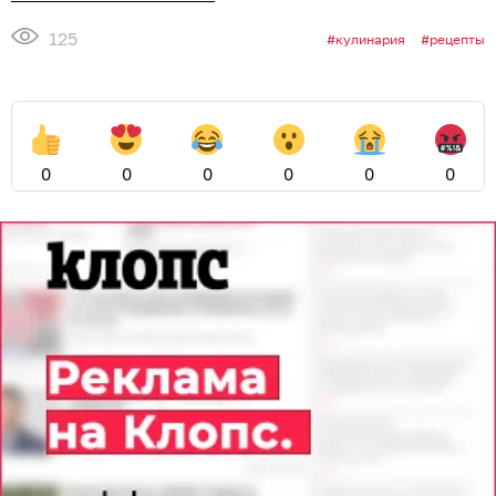
125
кулинария
рецепты
0
0
0
0
0
0