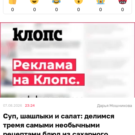
0
0
0
0
0
0
07.08.2026
23:24
Дарья Мошникова
Суп, шашлыки и салат: делимся
тремя самыми необычными
рецептами блюд из сахарного