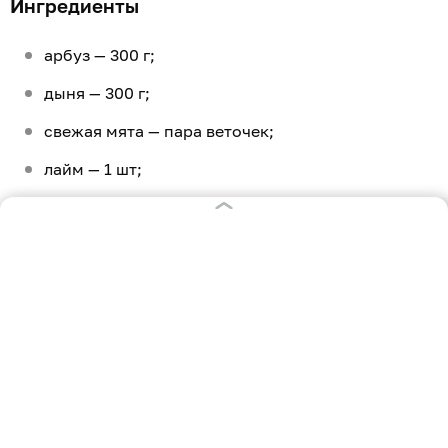
Ингредиенты
арбуз — 300 г;
дыня — 300 г;
свежая мята — пара веточек;
лайм — 1 шт;
мёд — 2 ст. л.
Приготовление
Ложкой-нуазеткой сделать из мякоти аккуратные
шарики или нарезать фрукты небольшими кубиками.
Нанизать их поочерёдно на деревянные шпажки,
чередуя с листочками мяты. Получившиеся
«шашлычки» посыпать цедрой лайма, полить его
соком и мёдом.