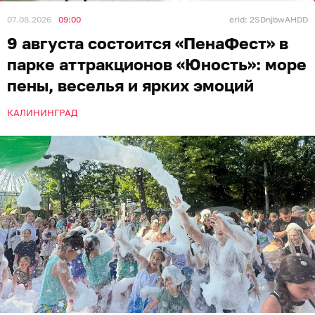
07.08.2026
09:00
erid: 2SDnjbwAHDD
9 августа состоится «ПенаФест» в
парке аттракционов «Юность»: море
пены, веселья и ярких эмоций
КАЛИНИНГРАД