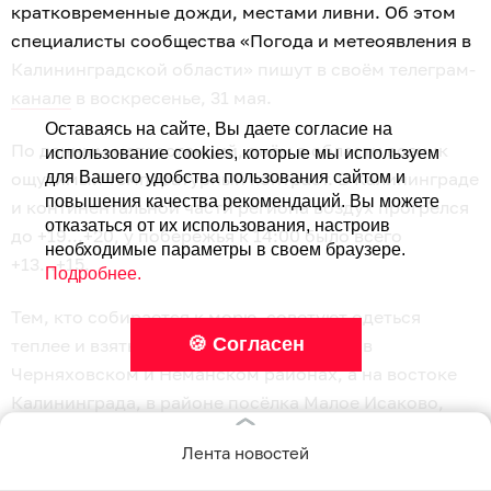
кратковременные дожди, местами ливни. Об этом
специалисты сообщества «Погода и метеоявления в
Калининградской области» пишут в своём телеграм-
канале
в воскресенье, 31 мая.
Оставаясь на сайте, Вы даете согласие на
По данным метеостанций, днём в области возник
использование cookies, которые мы используем
ощутимый температурный контраст. В Калининграде
для Вашего удобства пользования сайтом и
повышения качества рекомендаций. Вы можете
и континентальной части региона воздух прогрелся
отказаться от их использования, настроив
до +19...+20, у побережья к 14:00 было всего
необходимые параметры в своем браузере.
+13...+15.
Подробнее.
Тем, кто собирается к морю, советуют одеться
🍪 Согласен
теплее и взять зонт. Дожди уже прошли в
Черняховском и Неманском районах, а на востоке
Калининграда, в районе посёлка Малое Исаково,
радары фиксировали ливни.
Лента новостей
По словам синоптиков, облачность практически не