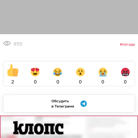
855
погода
2
0
0
0
0
0
Обсудить
в Телеграме