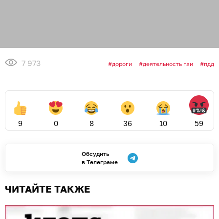
7 973
дороги
деятельность гаи
пдд
9
0
8
36
10
59
Обсудить
в Телеграме
ЧИТАЙТЕ ТАКЖЕ