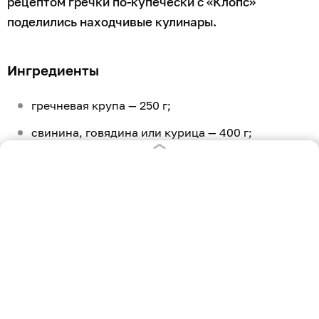
рецептом гречки по-купечески с «Клопс»
поделились находчивые кулинары.
Ингредиенты
гречневая крупа — 250 г;
свинина, говядина или курица — 400 г;
лук — 1 шт;
морковь — 3 шт;
чеснок — 1 зубчик;
томатная паста — 1 ст. л;
лавровый лист — 1 шт;
соль, перец, сушёная паприка — по вкусу.