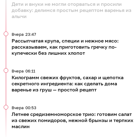
Дети и внуки не могли оторваться и просили
добавку: делимся простым рецептом варенья из
алычи
Вчера
23:47
Рассыпчатая крупа, специи и нежное мясо:
рассказываем, как приготовить гречку по-
купечески без лишних хлопот
Вчера
06:11
Килограмм свежих фруктов, сахар и щепотка
секретного ингредиента: как сделать дома
варенье из груш — простой рецепт
Вчера
00:53
Летнее средиземноморское трио: готовим салат
из свежих помидоров, нежной брынзы и терпких
маслин