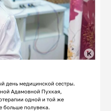
й день медицинской сестры.
нной Адамовной Пухкая,
отерапии одной и той же
е больше полувека.