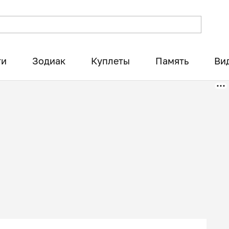
ти
Зодиак
Куплеты
Память
Ви