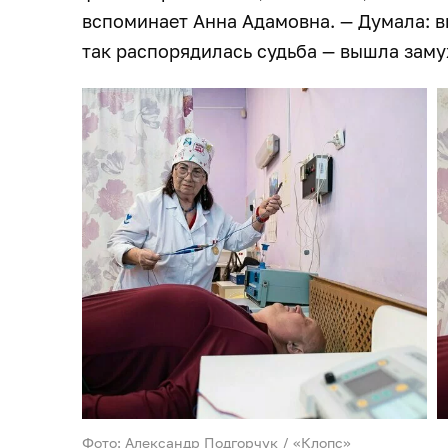
вспоминает Анна Адамовна. — Думала: в
так распорядилась судьба — вышла замуж
Фото: Александр Подгорчук / «Клопс»