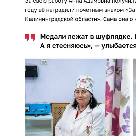
За свою работу Анна Адамовна получила 
году её наградили почётным знаком «За
Калининградской области». Сама она о 
Медали лежат в шуфлядке. 
А я стесняюсь», — улыбаетс