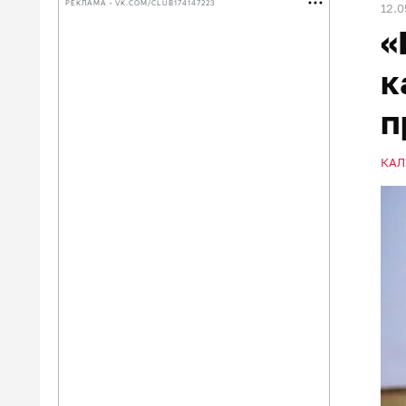
РЕКЛАМА • VK.COM/CLUB174147223
12.0
«
к
п
КАЛ