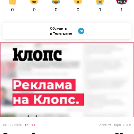
0
0
0
0
0
1
Обсудить
в Телеграме
08.08.2026
09:00
erid: 2SDnjdHkJLb