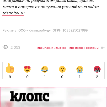
выигрышей по результатам розыгрыша, сроках,
месте и порядке их получения уточняйте на сайте
tdstroitel.ru
.
Реклама. ООО «Клинкербуд», ОГРН 1083925027999
2 053
0+
компании и бизнес
на правах рекламы
9
0
1
0
1
2