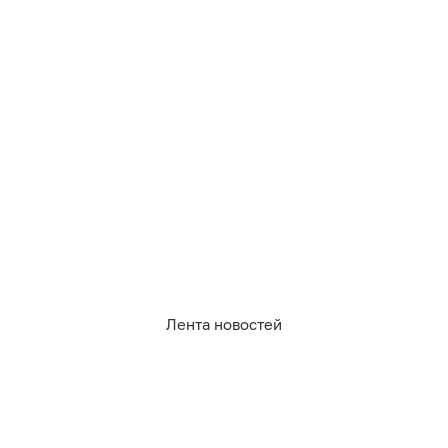
0
0
0
0
0
0
Лента новостей
06.08.2026
22:45
Дамир Батыршин