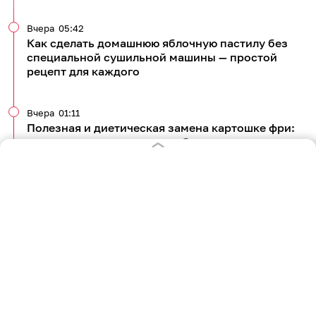
Вчера
05:42
Как сделать домашнюю яблочную пастилу без
специальной сушильной машины — простой
рецепт для каждого
Вчера
01:11
Полезная и диетическая замена картошке фри:
запекаем в духовке гору кабачковых палочек в
кляре
04 августа 2026
02:23
Три столпа здорового питания: готовим
низкокалорийный обед из индейки, кускуса и
овощей — быстрый рецепт
Все новости по теме
1 589
кулинария
рецепты