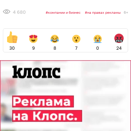
4 680
6+
компании и бизнес
на правах рекламы
30
9
8
7
0
24