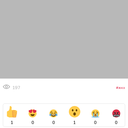
197
жкх
1
0
0
1
0
0