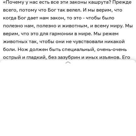
«Почему у нас есть все эти законы кашрута? Прежде
всего, потому что Бог так велел. И мы верим, что
когда Бог дает нам закон, то это - чтобы было
полезно нам, полезно и животным, и всему миру. Мы
верим, что это для гармонии в мире. Мы режем
животных так, чтобы они не чувствовали никакой
боли. Нож должен быть специальный, очень-очень
острый и гладкий, без зазубрин и иных изъянов. Его
подготовка занимает несколько часов», — пояснил
Лазар.
Кашрут — свод правил, определяющих
дозволенность той или иной пищи, предметов и
действий для иудеев по законам Торы и
Талмуда. Разрешено мясо только травоядных и
парнокопытных млекопитающих, домашней,
нехищной птицы. Рыбу можно только имевшую