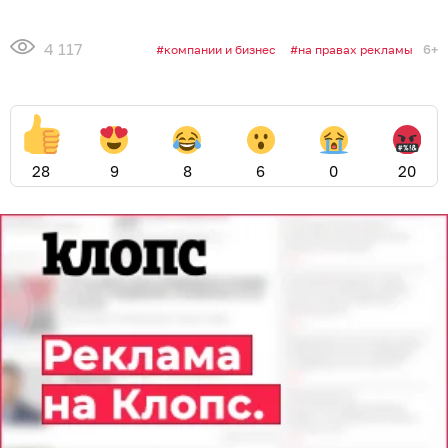
4 117
6+
компании и бизнес
на правах рекламы
28
9
8
6
0
20