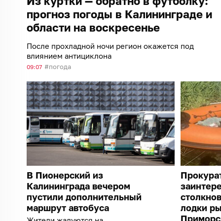
Из куртки — обратно в футболку:
прогноз погоды в Калининграде и
области на воскресенье
После прохладной ночи регион окажется под
влиянием антициклона
погода
09:07
В Пионерский из
Прокура
Калининграда вечером
заинтер
пустили дополнительный
столкнов
маршрут автобуса
лодки ры
Приморс
Жители жалуются на