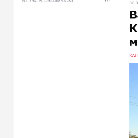
РЕКЛАМА • VK.COM/CLUB174147223
30.
В
К
м
КАЛ