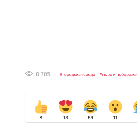
8 705
городская среда
море и побережь
8
13
69
11