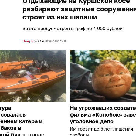
Отдыхающие на Куршской косе
разбирают защитные сооружения
строят из них шалаши
За это предусмотрен штраф до 4 000 рублей
экология
Вчера
20:19
тура
На угрожавших создат
есовалась
фильма «Колобок» зав
ением катера и
уголовное дело
баков в
Им грозит до 5 лет лишения
кой бухте после
свободы