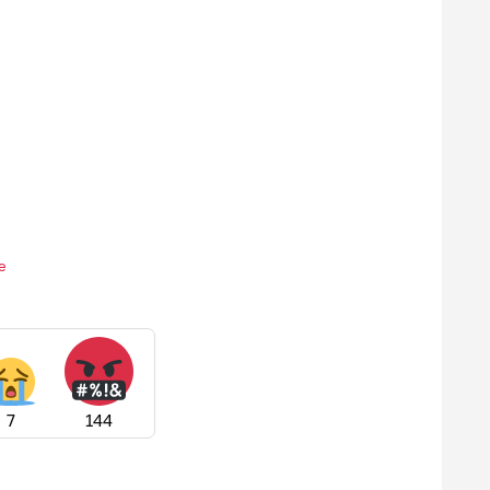
е
7
144