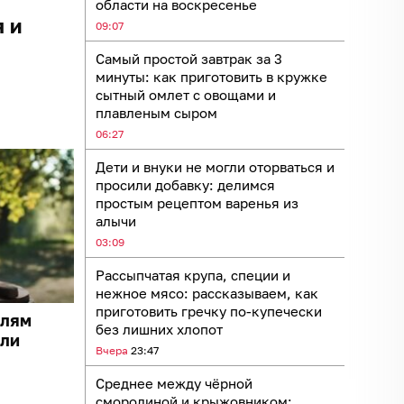
области на воскресенье
 и
09:07
Самый простой завтрак за 3
минуты: как приготовить в кружке
сытный омлет с овощами и
плавленым сыром
06:27
Дети и внуки не могли оторваться и
просили добавку: делимся
простым рецептом варенья из
алычи
03:09
Рассыпчатая крупа, специи и
нежное мясо: рассказываем, как
приготовить гречку по-купечески
елям
без лишних хлопот
ели
Вчера
23:47
Среднее между чёрной
смородиной и крыжовником: