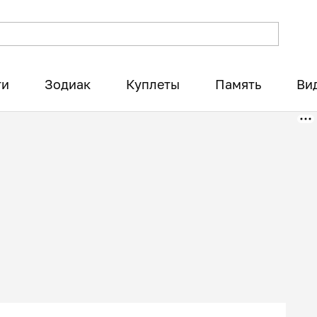
ти
Зодиак
Куплеты
Память
Ви