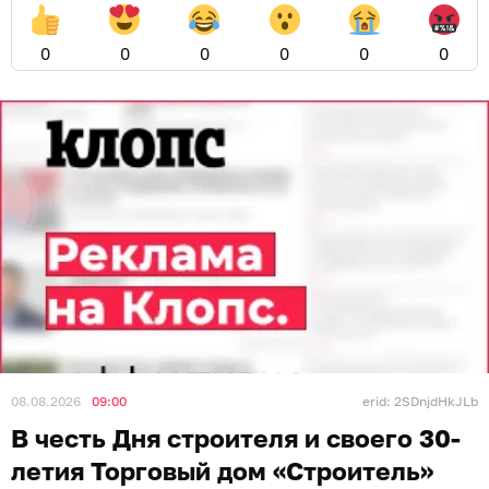
0
0
0
0
0
0
08.08.2026
09:00
erid: 2SDnjdHkJLb
В честь Дня строителя и своего 30-
летия Торговый дом «Строитель»