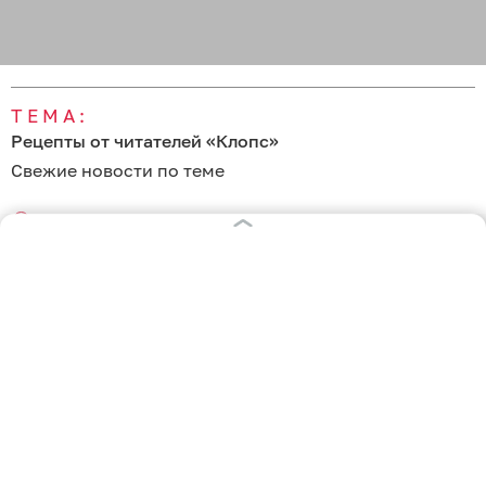
ТЕМА:
Рецепты от читателей «Клопс»
Свежие новости по теме
03:09
Дети и внуки не могли оторваться и просили
добавку: делимся простым рецептом варенья из
алычи
Вчера
23:47
Рассыпчатая крупа, специи и нежное мясо:
рассказываем, как приготовить гречку по-
купечески без лишних хлопот
Вчера
06:11