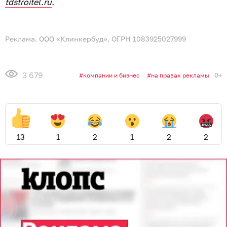
tdstroitel.ru
.
Реклама. ООО «Клинкербуд», ОГРН 1083925027999
3 679
0+
компании и бизнес
на правах рекламы
13
1
2
1
2
2