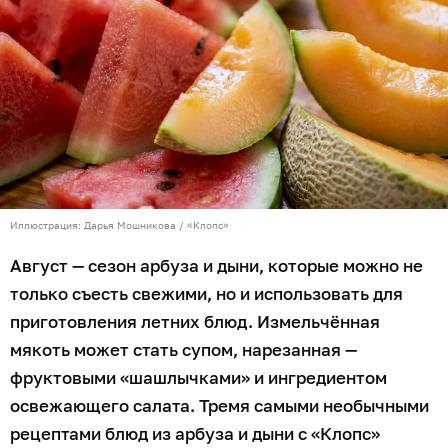
Ингредиенты
арбуз — 300 г;
дыня — 300 г;
свежая мята — пара веточек;
лайм — 1 шт;
мёд — 2 ст. л.
Приготовление
Ложкой-нуазеткой сделать из мякоти аккуратные
шарики или нарезать фрукты небольшими кубиками.
Нанизать их поочерёдно на деревянные шпажки,
чередуя с листочками мяты. Получившиеся
«шашлычки» посыпать цедрой лайма, полить его
соком и мёдом.