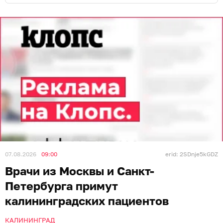
Проводит блокады под контролем КТ.
7 и 8 сентября — Вадим Наильевич
Бикмуллин
Нейрохирург, кандидат медицинских наук, высшая
категория. Стаж — 38 лет. Член Российского и Санкт-
Петербургского обществ нейрохирургов. Награждён
орденом «За военные заслуги».
Занимается лечением грыж, стенозов, травм
позвоночника, опухолей спинного мозга,
туннельных синдромов. Применяет малоинвазивные
подходы, включая радиочастотную абляцию.
Проводит отбор на операции по ОМС в Санкт-
Петербург, в клинику «Скандинавия».
Если у вас есть результаты предыдущих