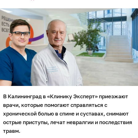
исследований (МРТ, КТ, УЗИ, анализы), возьмите их с
собой — это поможет врачу быстрее
сориентироваться.
Запись уже открыта.
Узнать более подробную информацию и записаться
на приём можно:
по номеру телефона:
+7 (4012) 98-84-48
,
через
сайт клиники
.
vk.com/clinic_expert_klg
t.me/clinic_expert_klg
Калининград, Букетная ул., 2