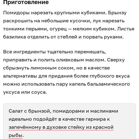
ТЕМА:
Рецепты от читателей «Клопс»
Свежие новости по теме
00:53
Летнее средиземноморское трио: готовим салат
из свежих помидоров, нежной брынзы и терпких
маслин
Вчера
23:24