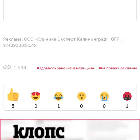
приготовления летних блюд. Измельчённая
мякоть может стать супом, нарезанная —
фруктовыми «шашлычками» и ингредиентом
освежающего салата. Тремя самыми необычными
рецептами блюд из арбуза и дыни с «Клопс»
поделились находчивые читатели.
Салат с фетой, мятой и
бальзамиком
Ингредиенты
арбуз — 100 г;
дыня — 100 г;
сыр фета или брынза — 70 г;