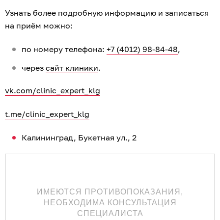
арбуза и сочной дыни
РЕЦЕПТЫ
Иллюстрация: Дарья Мошникова / «Клопс»
Август — сезон арбуза и дыни, которые можно не
только съесть свежими, но и использовать для