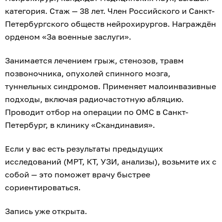
5
0
1
0
0
1
07.08.2026
23:24
Дарья Мошникова
Суп, шашлыки и салат: делимся
тремя самыми необычными
рецептами блюд из сахарного