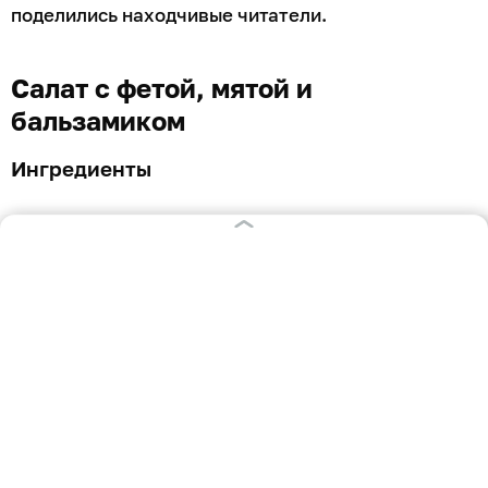
Освежающий гаспачо
Ингредиенты
арбуз — 200 г;
дыня — 200 г;
огурец — 1 шт;
лайм — 1 шт;
свежий имбирь — 0,5 ч. л;
мята — пара веточек.
Приготовление
Фрукты и огурец помыть, очистить от кожуры и
нарезать мелким кубиком. Из арбуза и дыни удалить
все семечки. Всю мякоть измельчить в блендере до