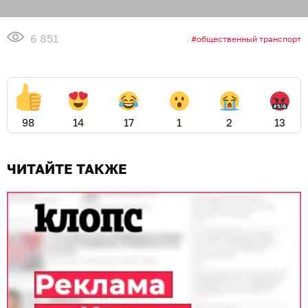
готовим салат из свежих
помидоров, нежной брынзы и
терпких маслин
РЕЦЕПТЫ
Иллюстрация: Ксения Александрова / «Клопс»