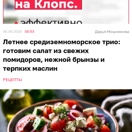
Лето пахнет спелыми томатами, ароматными
травами и лёгкой солоноватостью хорошего сыра.
Всё это можно превратить в салат со
средиземноморским характером, если дополнить
блюдо пикантными маслинами, островатым
красным луком и масляной заправкой. Однако
главным козырем в таком блюде станет свежий
базилик, который не только придаст свежести, но
и подчеркнёт вкусы остальных ингредиентов.
Рецептом такого салата с «Клопс» поделились
читатели.
Ингредиенты
помидоры — 4–5 шт;
брынза или фета — 150 г;