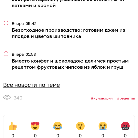
В Калининград в «Клинику Эксперт» приезжают
врачи, которые помогают справляться с
хронической болью в спине и суставах, снимают
острые приступы, лечат невралгии и последствия
травм.
15 и 25 августа — Валерий
Николаевич Нагорный
Невролог, нейрохирург. Стаж — 17 лет. Кандидат
медицинских наук, член Североамериканской
ассоциации лечения боли. Стажировался в
университете Duke (США), клинике Джона Хопкинса
(США), в Германии и Сингапуре.
Помогает при болях в спине, шее, суставах, при
остеохондрозе, грыжах дисков, невралгиях.