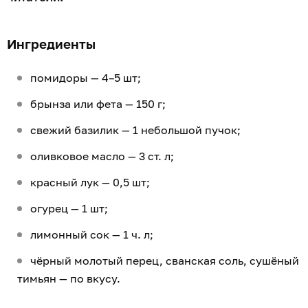
Все ингредиенты тщательно перемешать,
приправить и полить оливковым маслом. Сверху
сбрызнуть лимонным соком, но в качестве
альтернативы для придания более глубокого вкуса
можно использовать пару капель бальзамического
уксуса или соуса.
Салат с брынзой, помидорами и маслинами
идеально подойдёт в качестве гарнира к
запечённому в духовке стейку из красной
рыбы
.