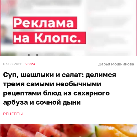
свежая мята — пара веточек;
бальзамический соус — 1 ч. л;
оливковое масло — 1 ст. л.
Приготовление
Арбуз и дыню помыть, очистить от кожуры и
семечек, затем нарезать средним кубиком и
положить в миску. Туда же накидать раскрошенный
сыр и листики мяты. Заправить салат смесью масла и
бальзамического соуса. Контраст сладких фруктов,
солоноватых феты и бальзамика, а также
освежающей мяты создаёт идеальное летнее блюдо.
Фруктовые шашлычки с мятно-
лаймовой заправкой