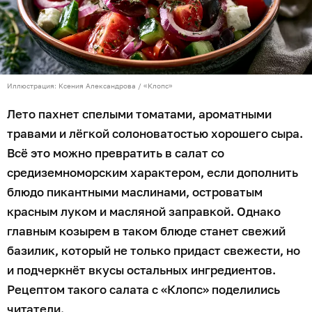
свежий базилик — 1 небольшой пучок;
оливковое масло — 3 ст. л;
красный лук — 0,5 шт;
огурец — 1 шт;
лимонный сок — 1 ч. л;
чёрный молотый перец, сванская соль, сушёный
тимьян — по вкусу.
Приготовление
Помидоры нарезать крупными кубиками. Брынзу
раскрошить на небольшие кусочки, лук нарезать
тонкими перьями, огурец — мелким кубиком. Листья
базилика отделить от стеблей и порвать руками.