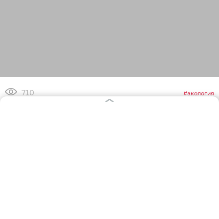
710
экология
1
0
14
0
0
0
Обсудить
в Телеграме