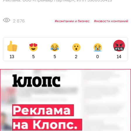
2 876
компании и бизнес
новости компаний
13
5
5
2
0
14