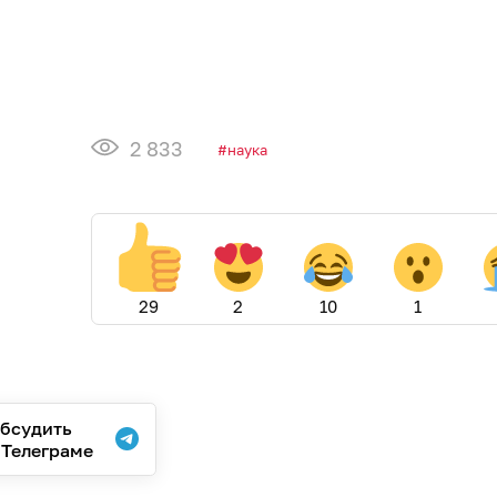
2 833
наука
29
2
10
1
бсудить
 Телеграме