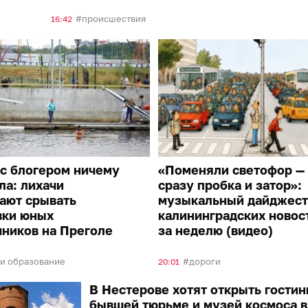
происшествия
16:42
с блогером ничему
«Поменяли светофор —
ла: лихачи
сразу пробка и затор»:
ают срывать
музыкальный дайджест
вки юных
калининградских новос
ников на Преголе
за неделю (видео)
 и образование
дороги
20:01
В Нестерове хотят открыть гостин
бывшей тюрьме и музей космоса в