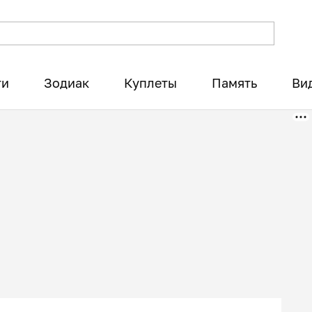
ти
Зодиак
Куплеты
Память
Ви