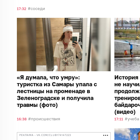
соседи
17:32
«Я думала, что умру»:
История 
туристка из Самары упала с
не научи
лестницы на променаде в
продолж
Зеленоградске и получила
трениро
травмы (фото)
байдароч
(видео)
происшествия
учеба
16:38
17:11
РЕКЛАМА • VK.COM/CLUB174147223