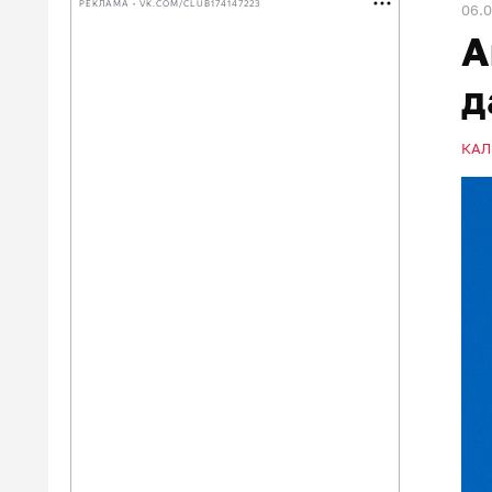
РЕКЛАМА • VK.COM/CLUB174147223
06.
А
д
КАЛ