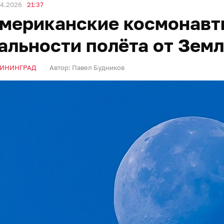
04.2026
21:37
мериканские космонавт
альности полёта от Зем
ИНИНГРАД
Автор:
Павел Будников