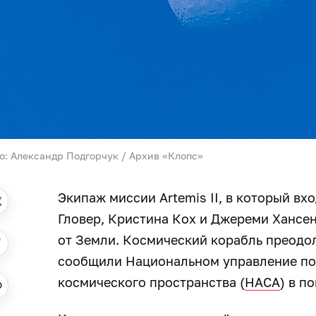
о: Александр Подгорчук / Архив «Клопс»
Экипаж миссии Artemis II, в который вх
Гловер, Кристина Кох и Джереми Хансен
от Земли. Космический корабль преодол
сообщили Национальном управление по
космического пространства (
НАСА
) в п