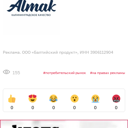
Реклама. ООО «Балтийский продукт», ИНН 3906112904
155
потребительский рынок
на правах рекламы
0
0
0
0
0
0