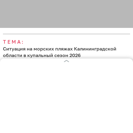
ТЕМА:
Ситуация на морских пляжах Калининградской
области в купальный сезон 2026
Свежие новости по теме
10:10
Прошёл дождик и снова показалось солнце:
погода на калининградском побережье 6 августа
Вчера
10:10
«Еле дышим — как в сауне»: погода на
калининградском побережье 5 августа