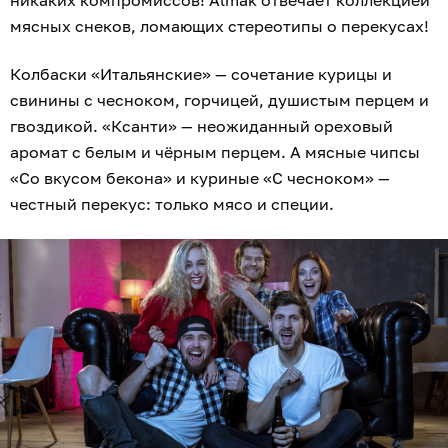
никаких компромиссов! Almak отвечает коллекцией
мясных снеков, ломающих стереотипы о перекусах!
Колбаски «Итальянские» — сочетание курицы и
свинины с чесноком, горчицей, душистым перцем и
гвоздикой. «Ксанти» — неожиданный ореховый
аромат с белым и чёрным перцем. А мясные чипсы
«Со вкусом бекона» и куриные «С чесноком» —
честный перекус: только мясо и специи.