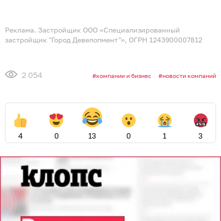
Реклама. Застройщик ООО «Специализированный
застройщик "Город Девелопмент"», ОГРН 1243900007812
2 054
компании и бизнес
новости компаний
4
0
13
0
1
3