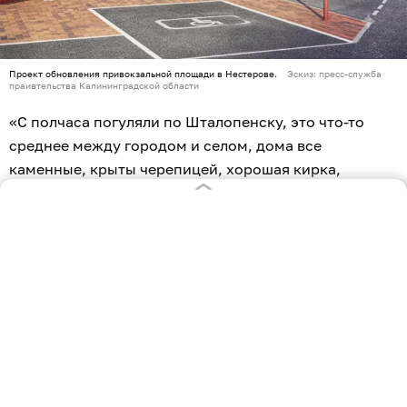
Проект обновления привокзальной площади в Нестерове.
Эскиз: пресс-служба
праивтельства Калининградской области
«С полчаса погуляли по Шталопенску, это что-то
среднее между городом и селом, дома все
каменные, крыты черепицей, хорошая кирка,
биргале, разные мастерские, школа, даже банкир и
общественный садик. В саду плохонькая деревянная
беседочка с чучелами птиц и с пюпитрами для
музыкантов, перед беседкой площадка для танцев и
столик для пива», — так описывал в своих дневниках
городок Островский.
Сейчас в регионе продолжаются работы на
проектах, победивших в предыдущие годы:
«Славский ключ», «Отиум-парк» в Светлогорске и