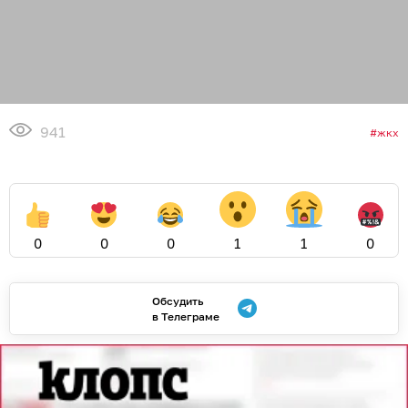
941
жкх
0
0
0
1
1
0
Обсудить
в Телеграме