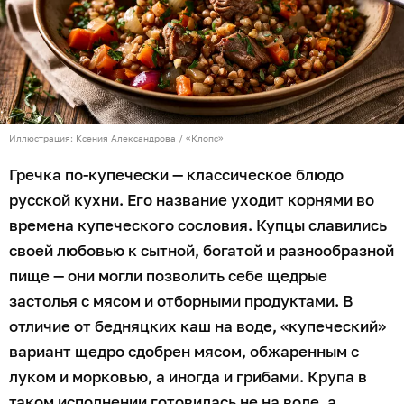
Иллюстрация: Ксения Александрова / «Клопс»
Гречка по-купечески — классическое блюдо
русской кухни. Его название уходит корнями во
времена купеческого сословия. Купцы славились
своей любовью к сытной, богатой и разнообразной
пище — они могли позволить себе щедрые
застолья с мясом и отборными продуктами. В
отличие от бедняцких каш на воде, «купеческий»
вариант щедро сдобрен мясом, обжаренным с
луком и морковью, а иногда и грибами. Крупа в
таком исполнении готовилась не на воде, а