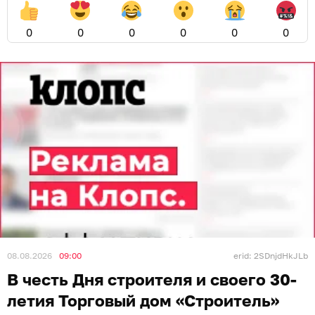
0
0
0
0
0
0
08.08.2026
09:00
erid: 2SDnjdHkJLb
В честь Дня строителя и своего 30-
летия Торговый дом «Строитель»