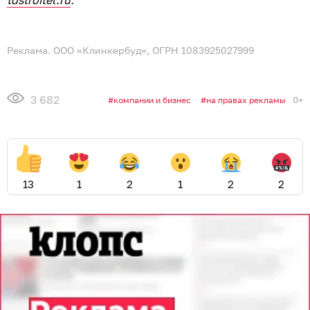
Реклама. ООО «Клинкербуд», ОГРН 1083925027999
3 682
0+
компании и бизнес
на правах рекламы
13
1
2
1
2
2