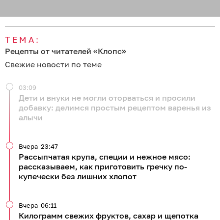
ТЕМА:
Рецепты от читателей «Клопс»
Свежие новости по теме
03:09
Дети и внуки не могли оторваться и просили
добавку: делимся простым рецептом варенья из
алычи
Вчера
23:47
Рассыпчатая крупа, специи и нежное мясо:
рассказываем, как приготовить гречку по-
купечески без лишних хлопот
Вчера
06:11
Килограмм свежих фруктов, сахар и щепотка