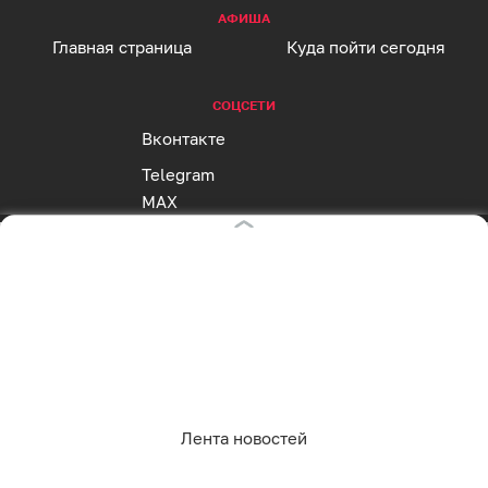
АФИША
Главная страница
Куда пойти сегодня
СОЦСЕТИ
Вконтакте
Telegram
MAX
Одноклассники
Rutube
Дзен
Оставаясь на сайте, Вы даете согласие на
RSS
использование cookies, которые мы используем
для Вашего удобства пользования сайтом и
повышения качества рекомендаций. Вы можете
отказаться от их использования, настроив
Реклама на клопс
необходимые параметры в своем браузере.
Полная версия
Лента новостей
Подробнее.
Сайт входит в медиагруппу «Западная пресса» ОГРН 1063906014743, ИНН 3906148636, КПП
390601001
Адрес редакции и учредителя: г. Калининград, ул. Рокоссовского, 16/18, пом. I, оф. 2