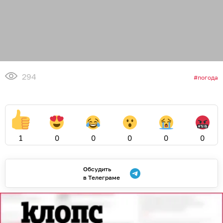
294
погода
1
0
0
0
0
0
Обсудить
в Телеграме