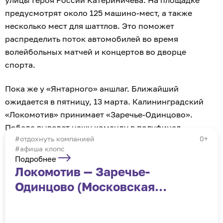
улицы Героя России Катериничева. На площадке
предусмотрят около 125 машино-мест, а также
несколько мест для шаттлов. Это поможет
распределить поток автомобилей во время
волейбольных матчей и концертов во дворце
спорта.
Пока же у «Янтарного» аншлаг. Ближайший
ожидается в пятницу, 13 марта. Калининградский
«Локомотив» принимает «Заречье-Одинцово».
Победа выведет нашу команду в полуфинал
отдохнуть компанией
0+
Суперлиги.
#афиша клопс
Подробнее
Локомотив — Заречье-
Одинцово (Московская
область)