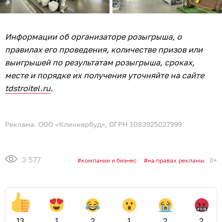
Информации об организаторе розыгрыша, о
правилах его проведения, количестве призов или
выигрышей по результатам розыгрыша, сроках,
месте и порядке их получения уточняйте на сайте
tdstroitel.ru
.
Реклама. ООО «Клинкербуд», ОГРН 1083925027999
3 577
0+
компании и бизнес
на правах рекламы
13
1
2
1
2
2