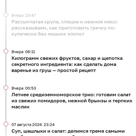
Вчера
23:47
Рассыпчатая крупа, специи и нежное мясо:
рассказываем, как приготовить гречку по-
купечески без лишних хлопот
Вчера
06:11
Килограмм свежих фруктов, сахар и щепотка
секретного ингредиента: как сделать дома
варенье из груш — простой рецепт
Вчера
00:53
Летнее средиземноморское трио: готовим салат
из свежих помидоров, нежной брынзы и терпких
маслин
07 августа 2026
23:24
Суп, шашлыки и салат: делимся тремя самыми