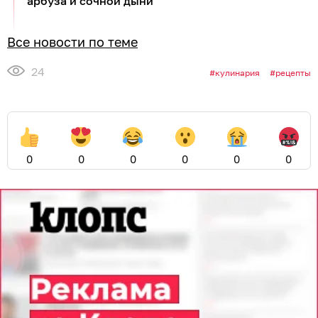
арбуза и сочной дыни
Все новости по теме
24
кулинария
рецепты
0
0
0
0
0
0