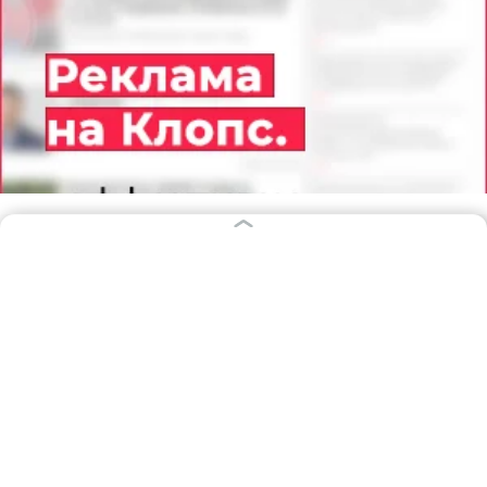
08.08.2026
06:11
Дарья Мошникова
Килограмм свежих фруктов, сахар и
щепотка секретного ингредиента:
как сделать дома варенье из груш —
простой рецепт
РЕЦЕПТЫ