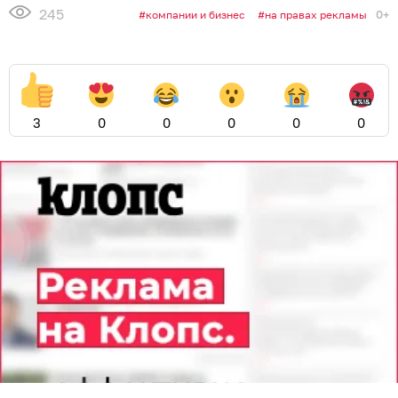
245
0+
компании и бизнес
на правах рекламы
3
0
0
0
0
0