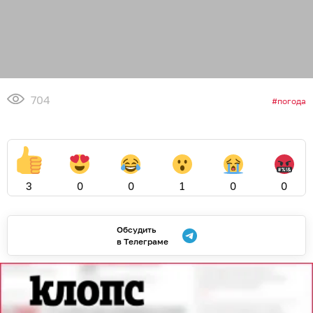
704
погода
3
0
0
1
0
0
Обсудить
в Телеграме