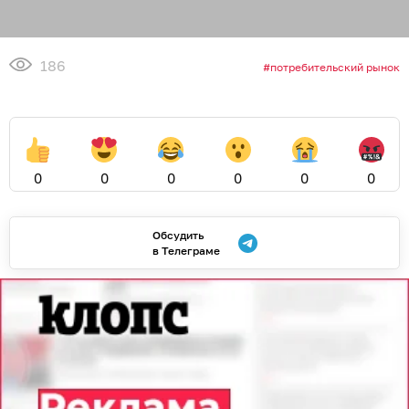
186
потребительский рынок
0
0
0
0
0
0
Обсудить
в Телеграме