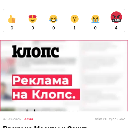
0
0
0
1
0
4
07.08.2026
09:00
erid: 2SDnje5kGDZ