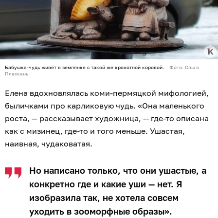
Бабушка-чудь живёт в землянке с такой же крохотной коровой.
Фото: Ольга
Плескань
Елена вдохновлялась коми-пермяцкой мифологией,
быличками про карликовую чудь. «Она маленького
роста, — рассказывает художница, -- где-то описана
как с мизинец, где-то и того меньше. Ушастая,
наивная, чудаковатая.
Но написано только, что они ушастые, а
конкретно где и какие уши — нет. Я
изобразила так, не хотела совсем
уходить в зооморфные образы».