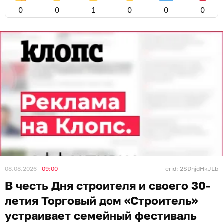
0
0
1
0
0
0
08.08.2026
09:00
erid: 2SDnjdHkJLb
В честь Дня строителя и своего 30-
летия Торговый дом «Строитель»
устраивает семейный фестиваль