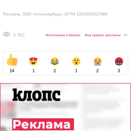
Реклама. ООО «Клинкербуд», ОГРН 1083925027999
3 782
0+
компании и бизнес
на правах рекламы
14
1
2
1
2
3