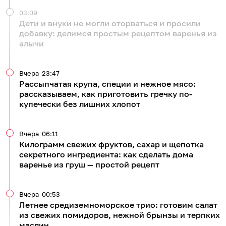
03:09
Дети и внуки не могли оторваться и просили
добавку: делимся простым рецептом варенья из
алычи
Вчера
23:47
Рассыпчатая крупа, специи и нежное мясо:
рассказываем, как приготовить гречку по-
купечески без лишних хлопот
Вчера
06:11
Килограмм свежих фруктов, сахар и щепотка
секретного ингредиента: как сделать дома
варенье из груш — простой рецепт
Вчера
00:53
Летнее средиземноморское трио: готовим салат
из свежих помидоров, нежной брынзы и терпких
маслин