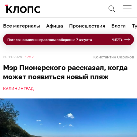
Все материалы
Афиша
Происшествия
Блоги
Т
Погода на калининградском побережье 7 августа
ЧИТАТЬ
20.11.2025
17:17
Константин Сериков
Мэр Пионерского рассказал, когда
может появиться новый пляж
КАЛИНИНГРАД