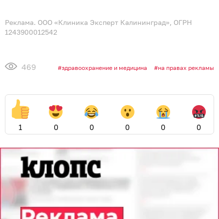
Реклама. ООО «Клиника Эксперт Калининград», ОГРН
1243900012542
469
здравоохранение и медицина
на правах рекламы
1
0
0
0
0
0