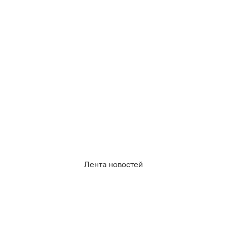
12
0
0
1
2
2
Лента новостей
07.08.2026
11:15
Юрате Пилюте
«Неделю работаю грузчиком каким-
то»: в Калининграде жители 12-