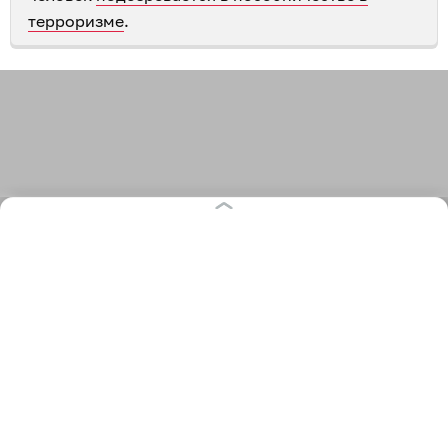
терроризме
.
361
суды
терроризм