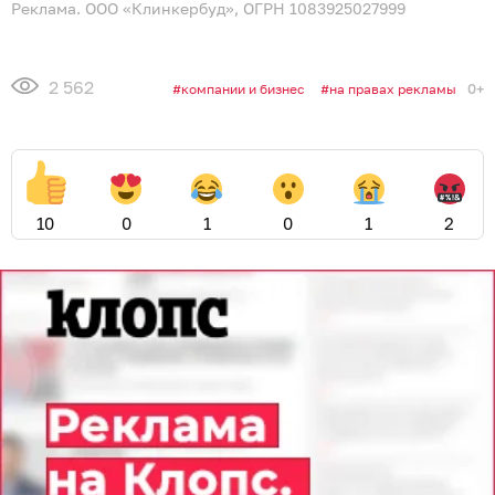
Реклама. ООО «Клинкербуд», ОГРН 1083925027999
2 562
0+
компании и бизнес
на правах рекламы
10
0
1
0
1
2