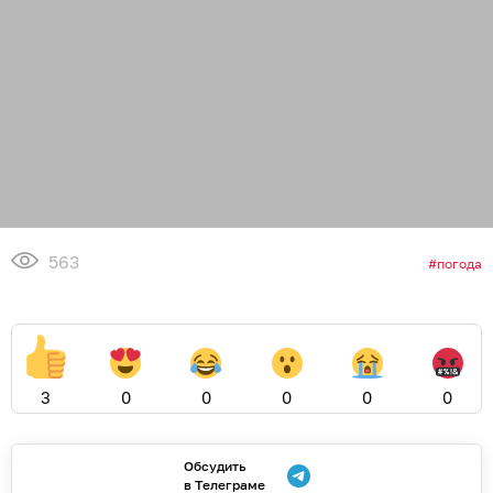
563
погода
3
0
0
0
0
0
Обсудить
в Телеграме