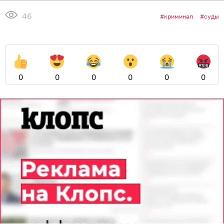
46
криминал
суды
0
0
0
0
0
0