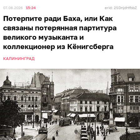
07.08.2026
15:24
erid: 2SDnjdHfbbZ
Потерпите ради Баха, или Как
связаны потерянная партитура
великого музыканта и
коллекционер из Кёнигсберга
КАЛИНИНГРАД