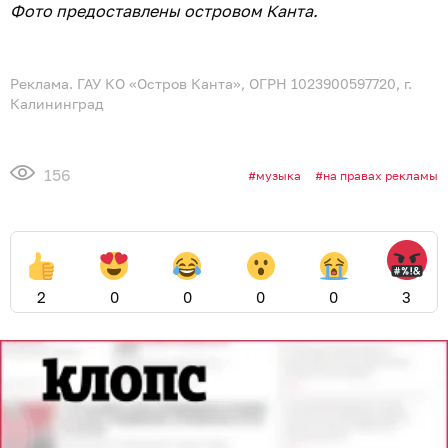
Фото предоставлены островом Канта.
Реклама. ГАУ КО «Остров Канта», ОГРН 1023900597720, г.
Калининград
156
музыка
на правах рекламы
2
0
0
0
0
3