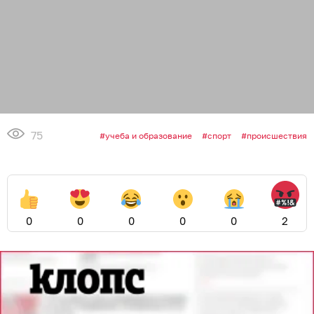
75
учеба и образование
спорт
происшествия
0
0
0
0
0
2