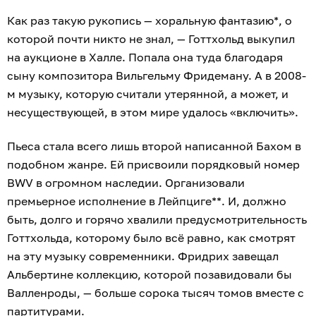
Как раз такую рукопись — хоральную фантазию*, о
которой почти никто не знал, — Готтхольд выкупил
на аукционе в Халле. Попала она туда благодаря
сыну композитора Вильгельму Фридеману. А в 2008-
м музыку, которую считали утерянной, а может, и
несуществующей, в этом мире удалось «включить».
Пьеса стала всего лишь второй написанной Бахом в
подобном жанре. Ей присвоили порядковый номер
BWV в огромном наследии. Организовали
премьерное исполнение в Лейпциге**. И, должно
быть, долго и горячо хвалили предусмотрительность
Готтхольда, которому было всё равно, как смотрят
на эту музыку современники. Фридрих завещал
Альбертине коллекцию, которой позавидовали бы
Валленроды, — больше сорока тысяч томов вместе с
партитурами.