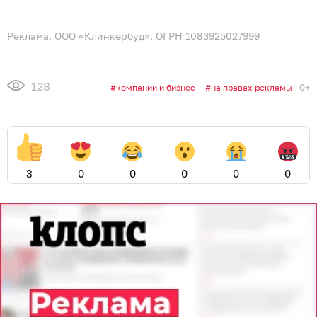
Реклама. ООО «Клинкербуд», ОГРН 1083925027999
128
0+
компании и бизнес
на правах рекламы
3
0
0
0
0
0