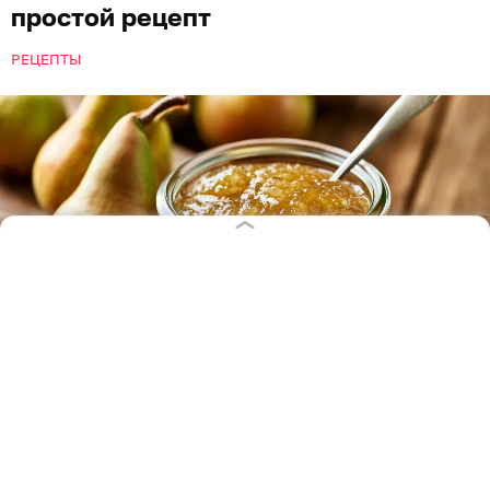
простой рецепт
РЕЦЕПТЫ
Иллюстрация: Ксения Александрова / «Клопс»
Густое грушевое варенье с лёгким ароматом
ванили — настоящий символ позднего лета. При