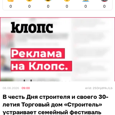
0
0
0
0
0
0
08.08.2026
09:00
erid: 2SDnjdHkJLb
В честь Дня строителя и своего 30-
летия Торговый дом «Строитель»
устраивает семейный фестиваль