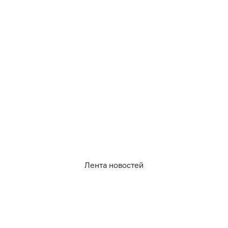
Лента новостей
1 552
дтп