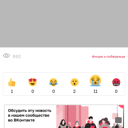
992
море и побережье
1
0
0
2
11
0