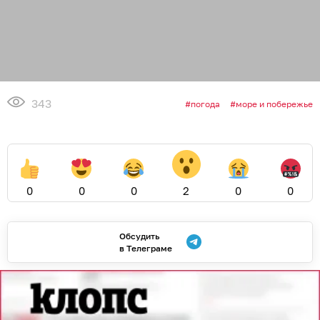
343
погода
море и побережье
0
0
0
2
0
0
Обсудить
в Телеграме