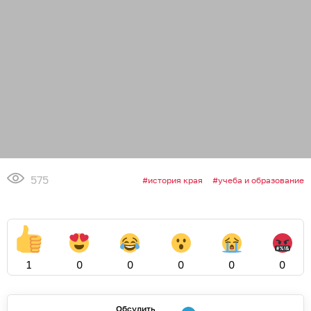
575
история края
учеба и образование
1
0
0
0
0
0
Обсудить