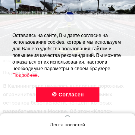
Оставаясь на сайте, Вы даете согласие на
использование cookies, которые мы используем
для Вашего удобства пользования сайтом и
повышения качества рекомендаций. Вы можете
Фото: Александр Подгорчук / «Клопс»
отказаться от их использования, настроив
необходимые параметры в своем браузере.
Поделиться
Подробнее.
В Калининграде началось внедрение дорожных
ограничителей нового типа — специальных
🍪 Согласен
островков безопасности, концепт которых
разрабатывали в Москве. Об этом «Клопс»
сообщили в городской администрации.
Лента новостей