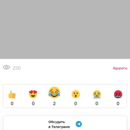
220
дороги
0
0
2
0
0
0
Обсудить
в Телеграме