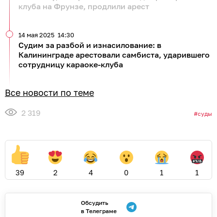
клуба на Фрунзе, продлили арест
14 мая 2025
14:30
Судим за разбой и изнасилование: в
Калининграде арестовали самбиста, ударившего
сотрудницу караоке-клуба
Все новости по теме
2 319
суды
39
2
4
0
1
1
Обсудить
в Телеграме