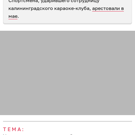
Спортсмена, ударившего сотрудницу
калининградского караоке-клуба,
арестовали в
мае
.
ТЕМА: