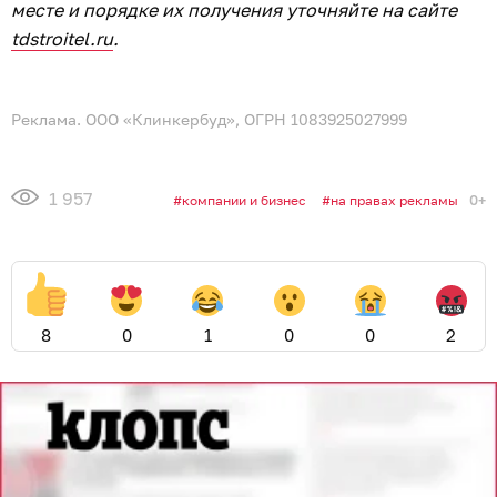
месте и порядке их получения уточняйте на сайте
tdstroitel.ru
.
Реклама. ООО «Клинкербуд», ОГРН 1083925027999
1 957
0+
компании и бизнес
на правах рекламы
8
0
1
0
0
2