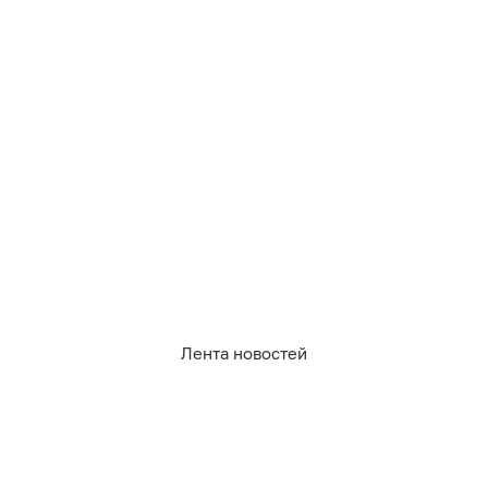
636
учеба и образование
3
0
7
1
0
1
Обсудить
в Телеграме
Лента новостей