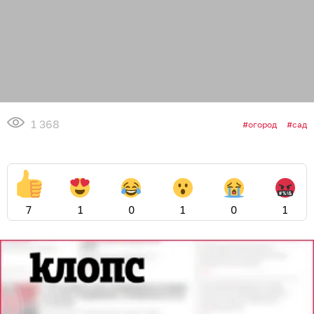
1 368
огород
сад
7
1
0
1
0
1