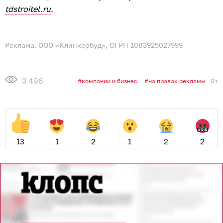
tdstroitel.ru
.
Реклама. ООО «Клинкербуд», ОГРН 1083925027999
3 496
0+
компании и бизнес
на правах рекламы
13
1
2
1
2
2