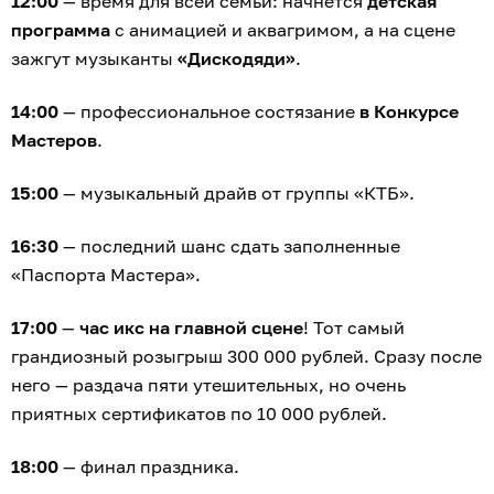
12:00
— время для всей семьи: начнётся
детская
программа
с анимацией и аквагримом, а на сцене
зажгут музыканты
«Дискодяди»
.
14:00
— профессиональное состязание
в Конкурсе
Мастеров
.
15:00
— музыкальный драйв от группы «КТБ».
16:30
— последний шанс сдать заполненные
«Паспорта Мастера».
17:00
—
час икс на главной сцене
! Тот самый
грандиозный розыгрыш 300 000 рублей. Сразу после
него — раздача пяти утешительных, но очень
приятных сертификатов по 10 000 рублей.
18:00
— финал праздника.