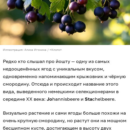
Иллюстрация: Алиса Игонина / «Клопс»
Редко кто слышал про йошту — одну из самых
недооценённых ягод с уникальным вкусом,
одновременно напоминающим крыжовник и чёрную
смородину. Отсюда и происходит название этого
вида, выведенного немецкими селекционерами в
середине XX века:
Jo
hannisbeere и
Sta
chelbeere.
Визуально растение и сами ягоды больше похожи на
очень крупную смородину, но растут они на мощном
бесшипном кусте, достигающем в высоту двух