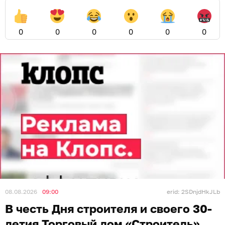
0
0
0
0
0
0
08.08.2026
09:00
erid: 2SDnjdHkJLb
В честь Дня строителя и своего 30-
летия Торговый дом «Строитель»