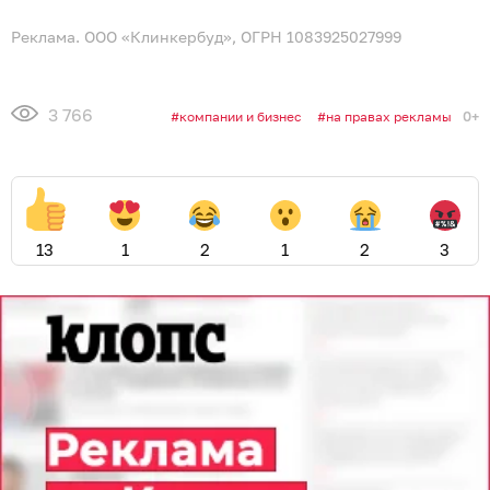
Реклама. ООО «Клинкербуд», ОГРН 1083925027999
3 766
0+
компании и бизнес
на правах рекламы
13
1
2
1
2
3