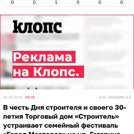
0
0
1
0
0
0
08.08.2026
09:00
erid: 2SDnjdHkJLb
В честь Дня строителя и своего 30-
летия Торговый дом «Строитель»
устраивает семейный фестиваль