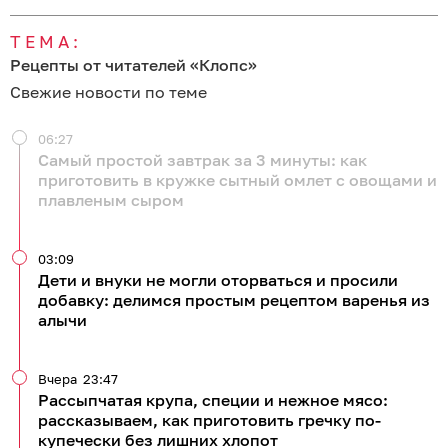
ТЕМА:
Рецепты от читателей «Клопс»
Свежие новости по теме
06:27
Самый простой завтрак за 3 минуты: как
приготовить в кружке сытный омлет с овощами и
плавленым сыром
03:09
Дети и внуки не могли оторваться и просили
добавку: делимся простым рецептом варенья из
алычи
Вчера
23:47
Рассыпчатая крупа, специи и нежное мясо:
рассказываем, как приготовить гречку по-
купечески без лишних хлопот