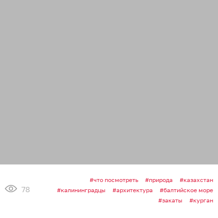
что посмотреть
природа
казахстан
78
калининградцы
архитектура
балтийское море
закаты
курган