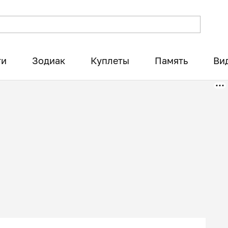
ти
Зодиак
Куплеты
Память
Ви