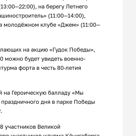
13:00—22:00), на берегу Летнего
ашиностроитель» (11:00—14:00),
 в молодёжном клубе «Джем» (11:00—
елающих на акцию «Гудок Победы»,
:00 можно будет увидеть военно-
урма форта в честь 80-летия
й на Героическую балладу «Мы
и праздничного дня в парке Победы
.
38 участников Великой
теро участников штурма Кёнигсберга.