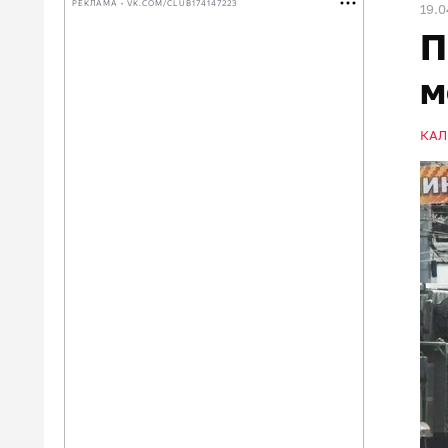
РЕКЛАМА • VK.COM/CLUB174147223
19.0
П
м
КАЛ