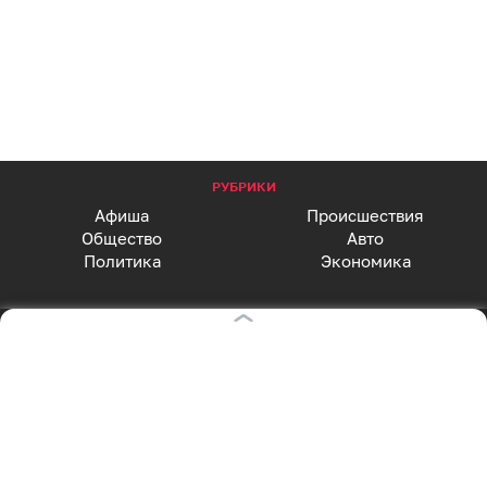
РУБРИКИ
Афиша
Происшествия
Общество
Авто
Политика
Экономика
СПЕЦПРОЕКТЫ
Все спецпроекты
Партнерские спецпроекты
АФИША
Главная страница
Куда пойти сегодня