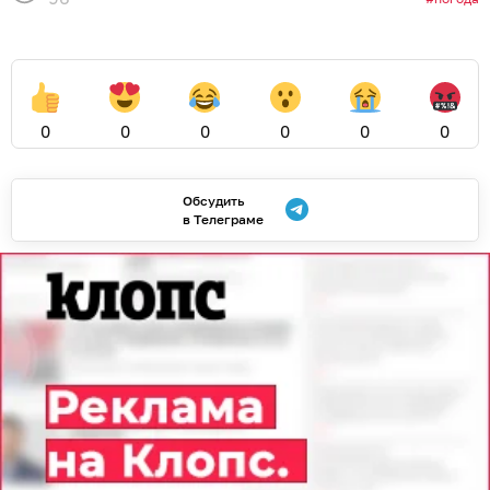
0
0
0
0
0
0
Обсудить
в Телеграме