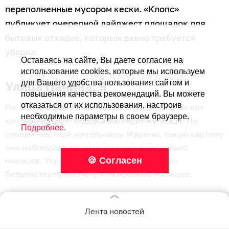
переполненные мусором кески. «Клопс»
публикует очередной дайджест площадок для
бытовых отходов, которым давно требуется
уборка.
Оставаясь на сайте, Вы даете согласие на
использование cookies, которые мы используем
для Вашего удобства пользования сайтом и
Улица Панина, 9
повышения качества рекомендаций. Вы можете
отказаться от их использования, настроив
По этому адресу баки не забиты доверху, но вот
необходимые параметры в своем браузере.
контейнерная площадка выглядит пугающе. По
Подробнее.
словам местной жительницы Марины, такую картину
она наблюдает из своих окон уже несколько
🍪 Согласен
месяцев. Управляющая компания «Эгида»
бездействует, несмотря на просьбы жильцов.
«Антисанитария приводит к распространению крыс
и инфекции!» — говорит калининградка.
Лента новостей