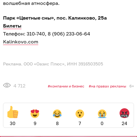
волшебная атмосфера.
Парк «Цветные сны», пос. Калинково, 25а
Билеты
Телефон: 310-740, 8 (906) 233-06-64
Kalinkovo.com
Реклама. ООО «Оазис Плюс», ИНН 3916503505
4 712
6+
компании и бизнес
на правах рекламы
30
9
8
7
0
24