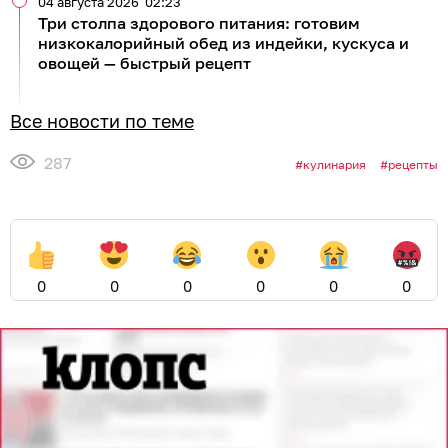
04 августа 2026
02:23
Три столпа здорового питания: готовим
низкокалорийный обед из индейки, кускуса и
овощей — быстрый рецепт
Все новости по теме
287
кулинария
рецепты
0
0
0
0
0
0