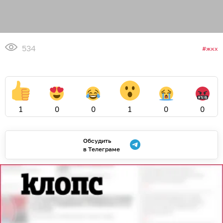
534
жкх
1
0
0
1
0
0
Обсудить
в Телеграме