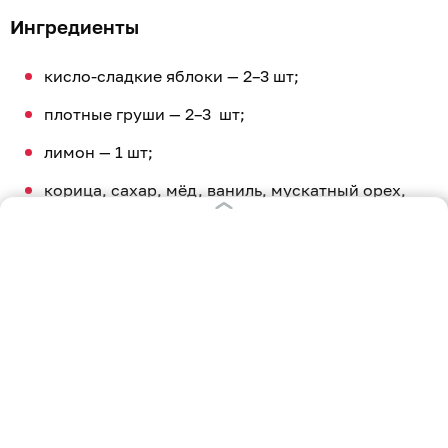
Ингредиенты
кисло-сладкие яблоки — 2–3 шт;
плотные груши — 2–3 шт;
лимон — 1 шт;
корица, сахар, мёд, ваниль, мускатный орех,
кардамон — по желанию.
Приготовление
Фрукты тщательно помыть и очистить от
сердцевины. Если кожица покрыта воском, её нужно
предварительно ошпарить кипятком или тщательно
протереть щёткой. Затем нарезать яблоки и груши
очень тонкими слайсами примерно по 2 мм.