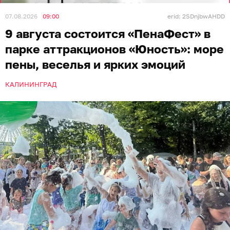
07.08.2026
09:00
erid: 2SDnjbwAHDD
9 августа состоится «ПенаФест» в
парке аттракционов «Юность»: море
пены, веселья и ярких эмоций
КАЛИНИНГРАД