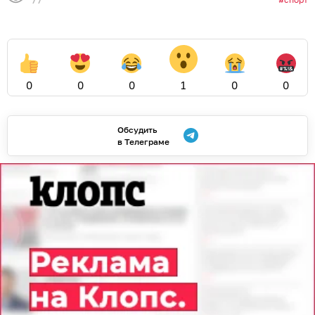
0
0
0
1
0
0
Обсудить
в Телеграме