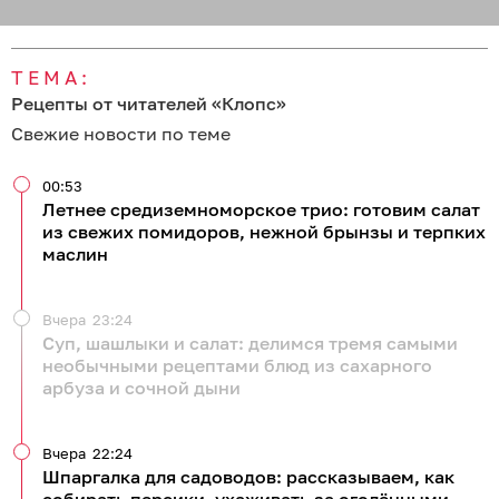
ТЕМА:
Рецепты от читателей «Клопс»
Свежие новости по теме
00:53
Летнее средиземноморское трио: готовим салат
из свежих помидоров, нежной брынзы и терпких
маслин
Вчера
23:24
Суп, шашлыки и салат: делимся тремя самыми
необычными рецептами блюд из сахарного
арбуза и сочной дыни
Вчера
22:24
Шпаргалка для садоводов: рассказываем, как
собирать персики, ухаживать за оголёнными