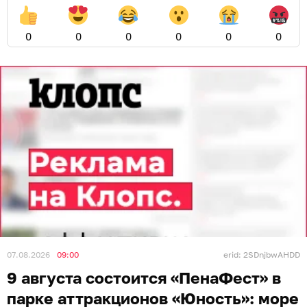
0
0
0
0
0
0
07.08.2026
09:00
erid: 2SDnjbwAHDD
9 августа состоится «ПенаФест» в
парке аттракционов «Юность»: море