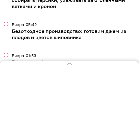
ветками и кроной
Вчера
05:42
Безотходное производство: готовим джем из
плодов и цветов шиповника
Вчера
01:53
Вместо конфет и шоколадок: делимся простым
рецептом фруктовых чипсов из яблок и груш
Все новости по теме
381
кулинария
рецепты
0
0
0
0
0
3