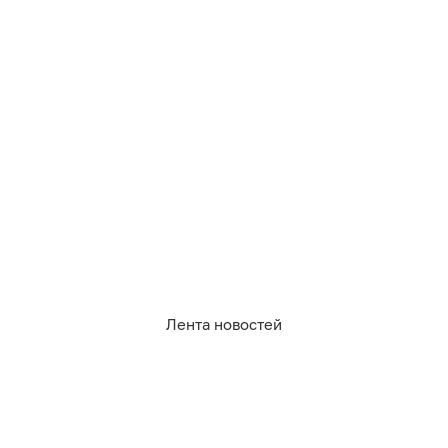
07.08.2026
22:48
Павел Будников
Лента новостей
На Куршской косе литовец
протаранил шлагбаум, объехал
«зубы дракона» и пытался попасть в
Россию