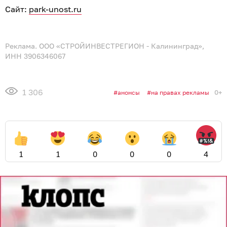
Сайт:
park-unost.ru
Реклама. ООО «СТРОЙИНВЕСТРЕГИОН - Калининград»,
ИНН 3906346067
1 306
0+
анонсы
на правах рекламы
1
1
0
0
0
4