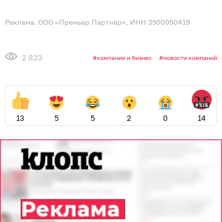
Реклама. ООО «Премьер Партнёр», ИНН 3900050419
2 823
компании и бизнес
новости компаний
13
5
5
2
0
14