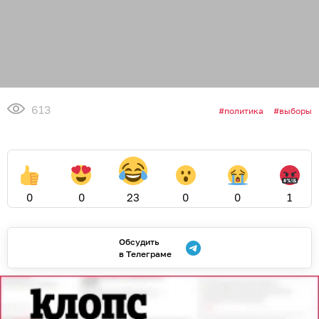
613
политика
выборы
0
0
23
0
0
1
Обсудить
в Телеграме