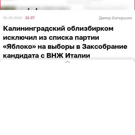
06.08.2026
21:37
Дамир Батыршин
Калининградский облизбирком
исключил из списка партии
«Яблоко» на выборы в Заксобрание
кандидата с ВНЖ Италии
КАЛИНИНГРАД
Из списка партии «Яблоко» на выборы депутатов
Законодательного собрания Калининградской
области исключили кандидата с ВНЖ Италии и ещё
троих человек. Об этом сообщает облизбирком.
Решение принято в четверг, 6 августа после
проверки документов, которые партия подала для
регистрации. В облизбиркоме сообщили, что у