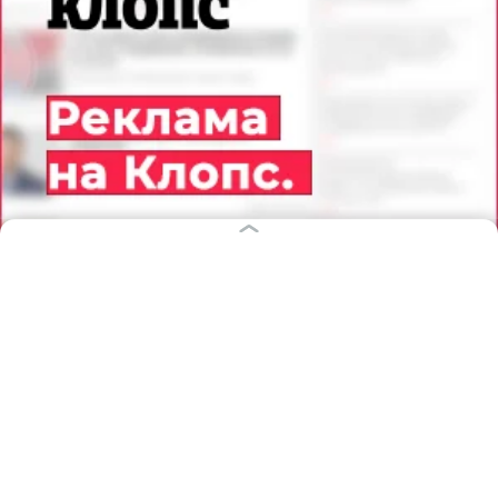
05.08.2026
22:45
Дарья Мошникова
Сочные листья без лишних хлопот:
как поливать, подкармливать и
защищать белокочанную капусту в
конце лета — инструкция
ЛАЙФХАКИ