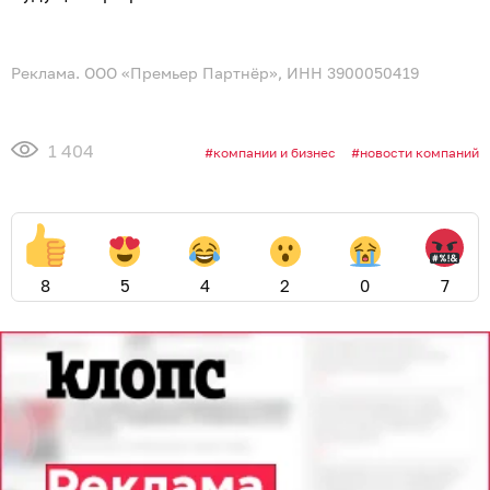
Реклама. ООО «Премьер Партнёр», ИНН 3900050419
1 404
компании и бизнес
новости компаний
8
5
4
2
0
7