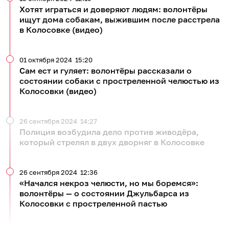
Хотят играться и доверяют людям: волонтёры
ищут дома собакам, выжившим после расстрела
в Колосовке (видео)
01 октября 2024
15:20
Сам ест и гуляет: волонтёры рассказали о
состоянии собаки с простреленной челюстью из
Колосовки (видео)
26 сентября 2024
14:27
Полиция возбудила дело против живодёра,
который стрелял в двух дворняг в Колосовке
26 сентября 2024
12:36
«Начался некроз челюсти, но мы боремся»:
волонтёры — о состоянии Джульбарса из
Колосовки с простреленной пастью