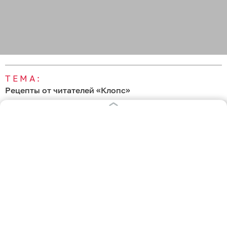
ТЕМА:
Рецепты от читателей «Клопс»
Свежие новости по теме
06:27
Самый простой завтрак за 3 минуты: как
приготовить в кружке сытный омлет с овощами и
плавленым сыром
03:09
Дети и внуки не могли оторваться и просили
добавку: делимся простым рецептом варенья из
алычи