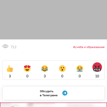
712
учеба и образование
3
0
3
0
0
10
Обсудить
в Телеграме