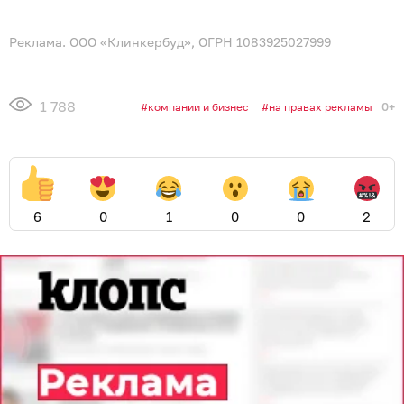
Реклама. ООО «Клинкербуд», ОГРН 1083925027999
1 788
0+
компании и бизнес
на правах рекламы
6
0
1
0
0
2