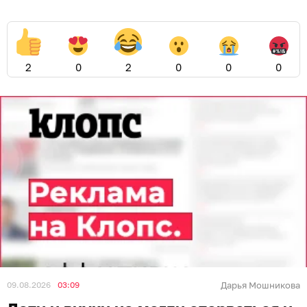
2
0
2
0
0
0
09.08.2026
03:09
Дарья Мошникова