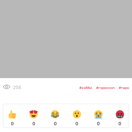
258
хобби
гороскоп
таро
0
0
0
0
0
0