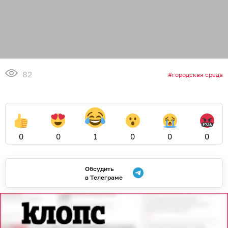
82
городская среда
0
0
1
0
0
0
Обсудить
в Телеграме