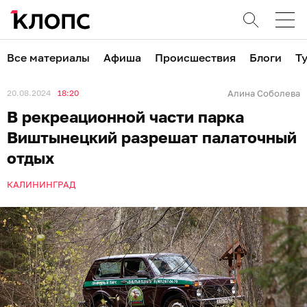
Все материалы
Афиша
Происшествия
Блоги
Т
20.08.2024
18:20
Алина Соболева
В рекреационной части парка
Виштынецкий разрешат палаточный
отдых
КАЛИНИНГРАД