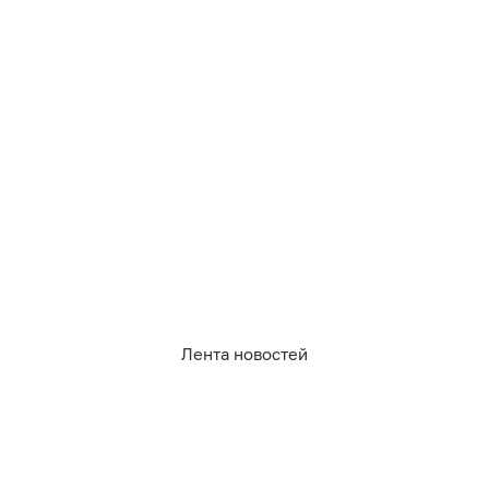
10.08.2026
20:30
Павел Будников
Где в Калининграде не будет света
во вторник (список улиц)
КАЛИНИНГРАД
Лента новостей