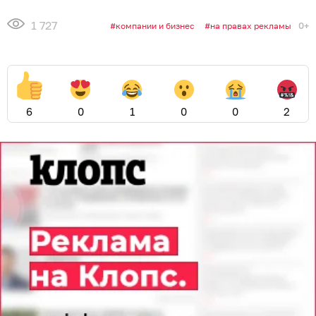
1 727
0+
компании и бизнес
на правах рекламы
6
0
1
0
0
2