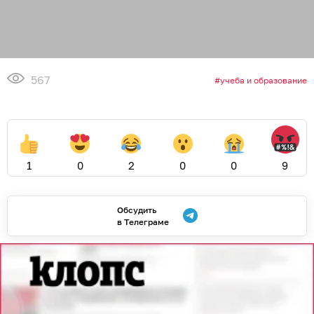
567
учеба и образование
1
0
2
0
0
9
Обсудить
в Телеграме